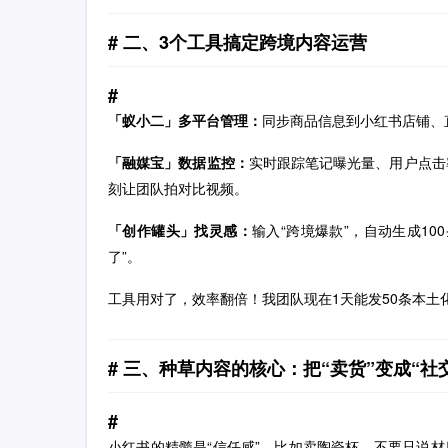
二、3个工具搞定跨境内容运营
「蚁小二」多平台管理：
同步商品信息到小红书店铺、
「融媒宝」数据监控：
实时跟踪笔记曝光量、用户点击
刻让团队拍对比视频。
「创作罐头」找灵感：
输入“跨境爆款”，自动生成10
了”。
工具用对了，效率翻倍！我团队现在1天能发50条本土
三、种草内容的核心：把“卖货”变成“社
小红书的精髓是“信任感”。比如卖陶瓷杯，不要只说材质