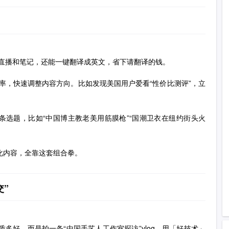
直播和笔记，还能一键翻译成英文，省下请翻译的钱。
率，快速调整内容方向。比如发现美国用户爱看“性价比测评”，立
0条选题，比如“中国博主教老美用筋膜枪”“国潮卫衣在纽约街头火
化内容，全靠这套组合拳。
交”
多好，而是拍一条“中国手艺人工作室探访”vlog，用「好技术」