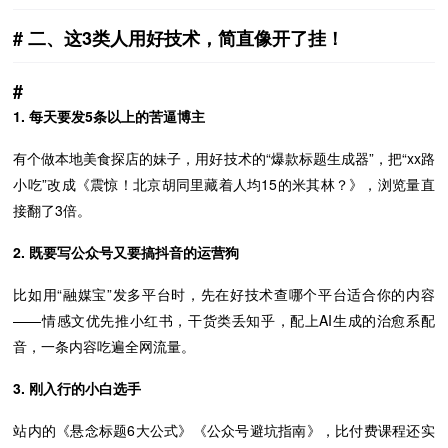
二、这3类人用好技术，简直像开了挂！
1. 每天要发5条以上的苦逼博主
有个做本地美食探店的妹子，用好技术的“爆款标题生成器”，把“xx路
小吃”改成《震惊！北京胡同里藏着人均15的米其林？》，浏览量直
接翻了3倍。
2. 既要写公众号又要搞抖音的运营狗
比如用“融媒宝”发多平台时，先在好技术查哪个平台适合你的内容
——情感文优先推小红书，干货类丢知乎，配上AI生成的治愈系配
音，一条内容吃遍全网流量。
3. 刚入行的小白选手
站内的《悬念标题6大公式》《公众号避坑指南》，比付费课程还实