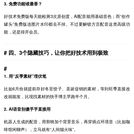
3. 免费功能谁最香？
好技术免费版每天能检测3次原创度，AI配音能用基础音色；而“创作
罐头”免费版连图片水印都去不掉。不过要解锁方言配音这类高级功
能，还是得开会员。
四、3个隐藏技巧，让你把好技术用到极致
1. 用“反季素材”埋伏笔
比如6月份就提前存好冬至饺子、圣诞促销的素材，等到旺季直接改
改就能发，比现找素材的快手博主早跑半个月。
2. AI语音别傻乎乎直接用
机器人生成的配音，用剪映加个背景音乐，再穿插点环境音（比如咖
啡馆闲聊声），立马就有“人间烟火味”。