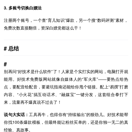
3. 多账号切换白嫖法
注册两个账号，一个查“育儿知识”爆款，另一个搜“数码评测”素材，
免费次数直接翻倍，资深白嫖党都这么干！
总结
别再问“好技术是什么软件”了！人家是个实打实的网站，电脑打开就
能用。好技术免费版网站就像自媒体人的“军火库”——要热点给热
点，要配音给配音，要避坑指南还能给你甩个链接。配上“易撰”打磨
内容、“小火花”搞互动话术、“融媒宝”一键分发，这套组合拳打下
来，流量再不爆真说不过去了！
说句大实话：
工具再牛，也得你有“持续输出”的狠劲儿。好技术能帮
你找100条爆款模板，但最终能让粉丝买单的，还是你独一无二的真
经验、真故事。